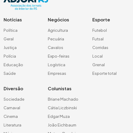
Notícias
Negócios
Esporte
Política
Agricultura
Futebol
Geral
Pecuária
Futsal
Justiça
Cavalos
Corridas
Polícia
Expo-feiras
Local
Educação
Logística
Grenal
Saúde
Empresas
Esporte total
Diversão
Colunistas
Sociedade
Briane Machado
Carnaval
Cátia Liczbinski
Cinema
Edgar Muza
Literatura
João Eichbaum