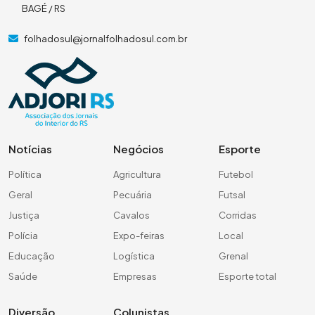
BAGÉ / RS
folhadosul@jornalfolhadosul.com.br
Notícias
Negócios
Esporte
Política
Agricultura
Futebol
Geral
Pecuária
Futsal
Justiça
Cavalos
Corridas
Polícia
Expo-feiras
Local
Educação
Logística
Grenal
Saúde
Empresas
Esporte total
Diversão
Colunistas