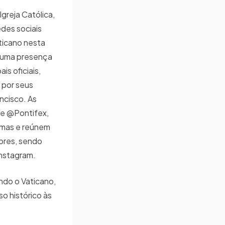
Igreja Católica,
edes sociais
ticano nesta
 uma presença
is oficiais,
s por seus
ncisco. As
me @Pontifex,
omas e reúnem
ores, sendo
 Instagram.
ndo o Vaticano,
so histórico às