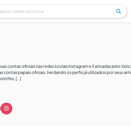
 suas contas oficiais nas redes sociais Instagram e X ativadas pelo Vat
 contas papais oficiais, herdando os perfis já utilizados por seus an
ntifex, […]