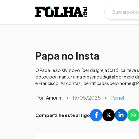
Papa no Insta
O Papa Leão XIV, novo líder da Igreja Católica, teve
optou por manter uma presença digital por meio das
e Francisco. As contas, identificadas pelo nome @Po
Por: Amorim
•
15/05/2025
•
Painel
Compartilhe este artigo