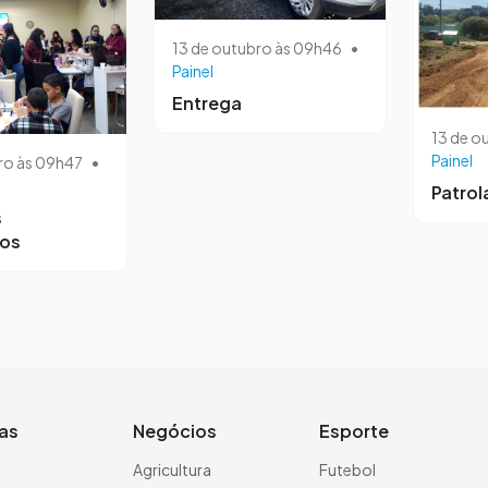
13 de outubro às 09h46
•
Painel
Entrega
13 de o
Painel
ro às 09h47
•
Patro
s
ros
ias
Negócios
Esporte
a
Agricultura
Futebol