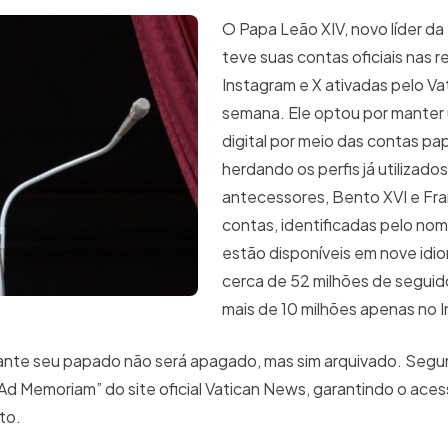
O Papa Leão XIV, novo líder da 
teve suas contas oficiais nas r
Instagram e X ativadas pelo Va
semana. Ele optou por manter
digital por meio das contas papa
herdando os perfis já utilizado
antecessores, Bento XVI e Fra
contas, identificadas pelo no
estão disponíveis em nove idi
cerca de 52 milhões de seguid
mais de 10 milhões apenas no
ante seu papado não será apagado, mas sim arquivado. Segu
“Ad Memoriam” do site oficial Vatican News, garantindo o aces
to.