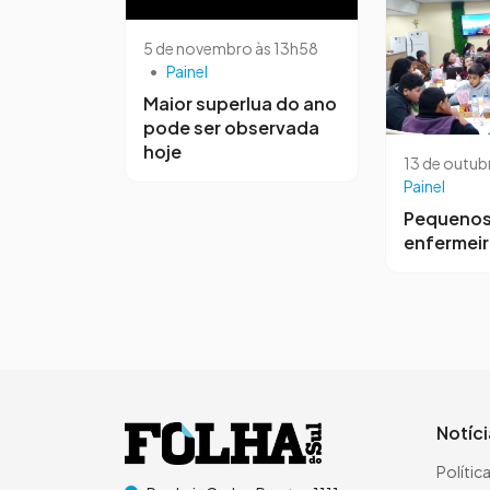
5 de novembro às 13h58
•
Painel
Maior superlua do ano
pode ser observada
hoje
13 de outub
Painel
Pequeno
enfermei
Notíc
Polític