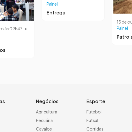
Painel
Entrega
13 de o
Painel
ro às 09h47
•
Patro
s
ros
ias
Negócios
Esporte
a
Agricultura
Futebol
Pecuária
Futsal
Cavalos
Corridas