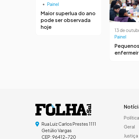
•
Painel
Maior superlua do ano
pode ser observada
hoje
13 de outub
Painel
Pequeno
enfermei
Notíc
Polític
Rua Luiz Carlos Prestes 1111
Geral
Getúlio Vargas
Justiça
CEP: 96412-720