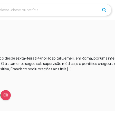
o desde sexta-feira (14) no Hospital Gemelli, em Roma, por uma infe
. O tratamento segue sob supervisão médica, e o pontífice chegou a r
itiva, Francisco pediu orações aos fiéis […]