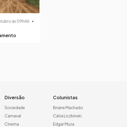
utubro às 09h46
•
lamento
Diversão
Colunistas
Sociedade
Briane Machado
Carnaval
Cátia Liczbinski
Cinema
Edgar Muza