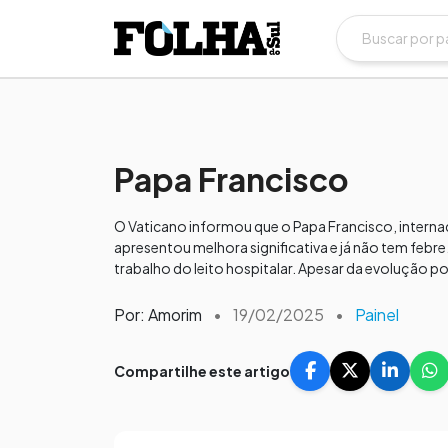
Papa Francisco
O Vaticano informou que o Papa Francisco, internad
apresentou melhora significativa e já não tem febre
trabalho do leito hospitalar. Apesar da evolução pos
Por: Amorim
•
19/02/2025
•
Painel
Compartilhe este artigo