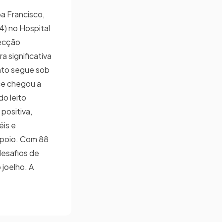
a Francisco,
4) no Hospital
fecção
a significativa
nto segue sob
ice chegou a
do leito
positiva,
éis e
poio. Com 88
desafios de
 joelho. A