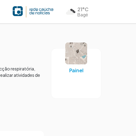
21°C
Bagé
cção respiratória,
Painel
ealizar atividades de