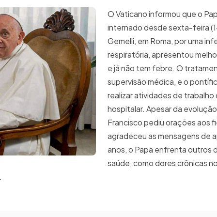
O Vaticano informou que o Pap
internado desde sexta-feira (1
Gemelli, em Roma, por uma in
respiratória, apresentou melhor
e já não tem febre. O tratame
supervisão médica, e o pontíf
realizar atividades de trabalho 
hospitalar. Apesar da evolução 
Francisco pediu orações aos fi
agradeceu as mensagens de a
anos, o Papa enfrenta outros 
saúde, como dores crônicas no
.