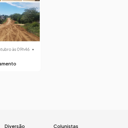
utubro às 09h46
•
lamento
Diversão
Colunistas