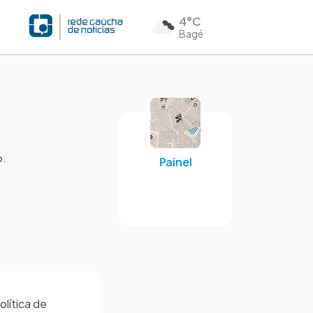
4°C
Bagé
o.
Painel
lítica de