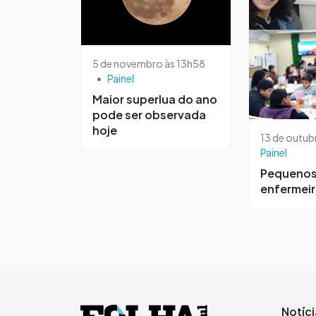
5 de novembro às 13h58
•
Painel
Maior superlua do ano
pode ser observada
hoje
13 de outub
Painel
Pequeno
enfermei
Notíc