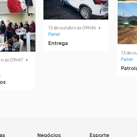
13 de outubro às 09h46
•
Painel
Entrega
13 de o
Painel
ro às 09h47
•
Patro
s
ros
ias
Negócios
Esporte