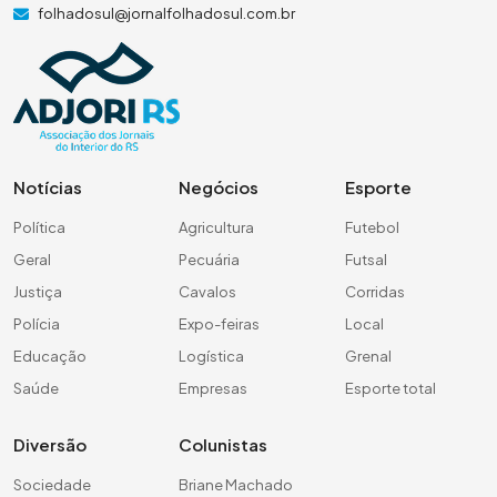
folhadosul@jornalfolhadosul.com.br
Notícias
Negócios
Esporte
Política
Agricultura
Futebol
Geral
Pecuária
Futsal
Justiça
Cavalos
Corridas
Polícia
Expo-feiras
Local
Educação
Logística
Grenal
Saúde
Empresas
Esporte total
Diversão
Colunistas
Sociedade
Briane Machado