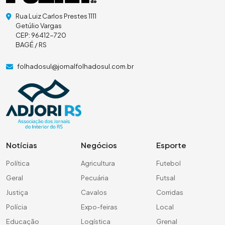
Rua Luiz Carlos Prestes 1111
Getúlio Vargas
CEP: 96412-720
BAGÉ / RS
folhadosul@jornalfolhadosul.com.br
Notícias
Negócios
Esporte
Política
Agricultura
Futebol
Geral
Pecuária
Futsal
Justiça
Cavalos
Corridas
Polícia
Expo-feiras
Local
Educação
Logística
Grenal