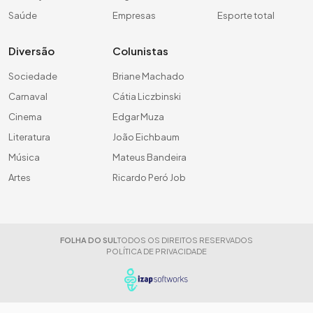
Saúde
Empresas
Esporte total
Diversão
Colunistas
Sociedade
Briane Machado
Carnaval
Cátia Liczbinski
Cinema
Edgar Muza
Literatura
João Eichbaum
Música
Mateus Bandeira
Artes
Ricardo Peró Job
FOLHA DO SUL
TODOS OS DIREITOS RESERVADOS
POLÍTICA DE PRIVACIDADE