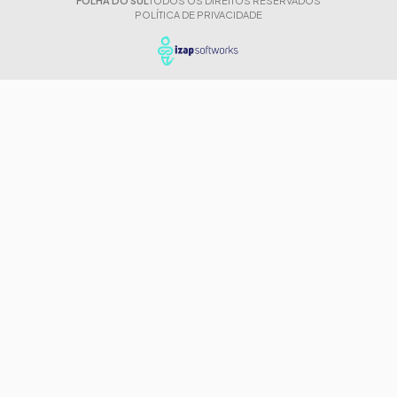
FOLHA DO SUL
TODOS OS DIREITOS RESERVADOS
POLÍTICA DE PRIVACIDADE