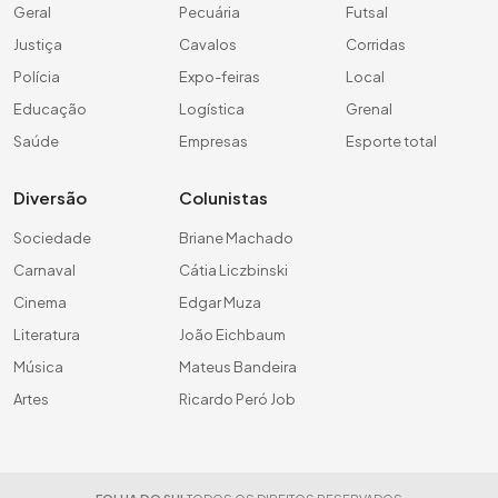
Geral
Pecuária
Futsal
Justiça
Cavalos
Corridas
Polícia
Expo-feiras
Local
Educação
Logística
Grenal
Saúde
Empresas
Esporte total
Diversão
Colunistas
Sociedade
Briane Machado
Carnaval
Cátia Liczbinski
Cinema
Edgar Muza
Literatura
João Eichbaum
Música
Mateus Bandeira
Artes
Ricardo Peró Job