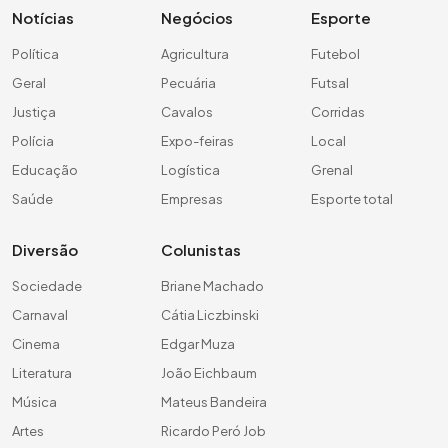
Notícias
Negócios
Esporte
Política
Agricultura
Futebol
Geral
Pecuária
Futsal
Justiça
Cavalos
Corridas
Polícia
Expo-feiras
Local
Educação
Logística
Grenal
Saúde
Empresas
Esporte total
Diversão
Colunistas
Sociedade
Briane Machado
Carnaval
Cátia Liczbinski
Cinema
Edgar Muza
Literatura
João Eichbaum
Música
Mateus Bandeira
Artes
Ricardo Peró Job