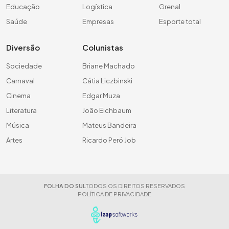
Educação
Logística
Grenal
Saúde
Empresas
Esporte total
Diversão
Colunistas
Sociedade
Briane Machado
Carnaval
Cátia Liczbinski
Cinema
Edgar Muza
Literatura
João Eichbaum
Música
Mateus Bandeira
Artes
Ricardo Peró Job
FOLHA DO SUL
TODOS OS DIREITOS RESERVADOS
POLÍTICA DE PRIVACIDADE