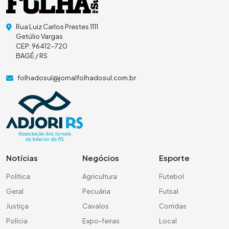
Rua Luiz Carlos Prestes 1111
Getúlio Vargas
CEP: 96412-720
BAGÉ / RS
folhadosul@jornalfolhadosul.com.br
Notícias
Negócios
Esporte
Política
Agricultura
Futebol
Geral
Pecuária
Futsal
Justiça
Cavalos
Corridas
Polícia
Expo-feiras
Local