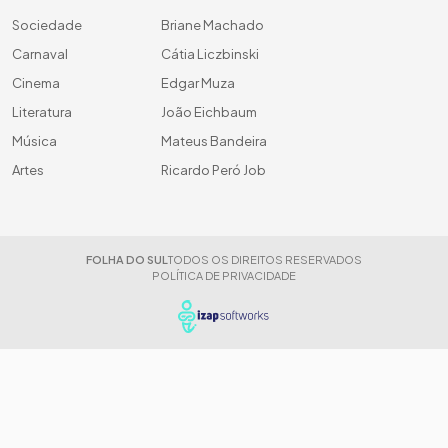
Sociedade
Briane Machado
Carnaval
Cátia Liczbinski
Cinema
Edgar Muza
Literatura
João Eichbaum
Música
Mateus Bandeira
Artes
Ricardo Peró Job
FOLHA DO SUL
TODOS OS DIREITOS RESERVADOS
POLÍTICA DE PRIVACIDADE