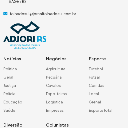
BAGÉ / RS
folhadosul@jornalfolhadosul.com.br
Notícias
Negócios
Esporte
Política
Agricultura
Futebol
Geral
Pecuária
Futsal
Justiça
Cavalos
Corridas
Polícia
Expo-feiras
Local
Educação
Logística
Grenal
Saúde
Empresas
Esporte total
Diversão
Colunistas