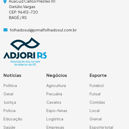
Rua Luiz Carlos Prestes 1111
Getúlio Vargas
CEP: 96412-720
BAGÉ / RS
folhadosul@jornalfolhadosul.com.br
Notícias
Negócios
Esporte
Política
Agricultura
Futebol
Geral
Pecuária
Futsal
Justiça
Cavalos
Corridas
Polícia
Expo-feiras
Local
Educação
Logística
Grenal
Saúde
Empresas
Esporte total