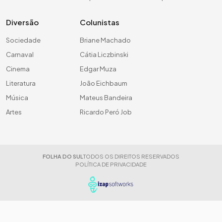
Diversão
Colunistas
Sociedade
Briane Machado
Carnaval
Cátia Liczbinski
Cinema
Edgar Muza
Literatura
João Eichbaum
Música
Mateus Bandeira
Artes
Ricardo Peró Job
FOLHA DO SUL
TODOS OS DIREITOS RESERVADOS
POLÍTICA DE PRIVACIDADE