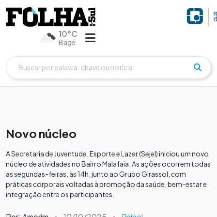
10°C
Bagé
Novo núcleo
A Secretaria de Juventude, Esporte e Lazer (Sejel) iniciou um novo
núcleo de atividades no Bairro Malafaia. As ações ocorrem todas
as segundas-feiras, às 14h, junto ao Grupo Girassol, com
práticas corporais voltadas à promoção da saúde, bem-estar e
integração entre os participantes.
Por: Amorim
•
10/10/2025
•
Painel