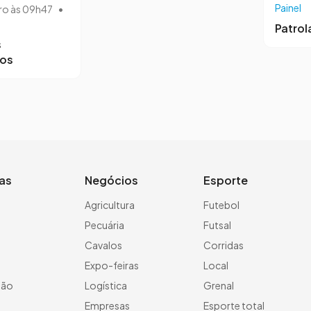
Painel
ro às 09h47
•
Patro
s
ros
ias
Negócios
Esporte
a
Agricultura
Futebol
Pecuária
Futsal
Cavalos
Corridas
Expo-feiras
Local
ção
Logística
Grenal
Empresas
Esporte total