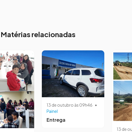
Matérias relacionadas
13 de outubro às 09h46
•
Painel
Entrega
13 de o