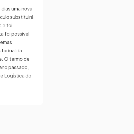
 dias uma nova
ulo substituirá
 e foi
a foi possível
stemas
Estadual da
e. O termo de
 ano passado,
e Logística do