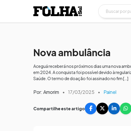
Nova ambulância
Aceguá receberá nos próximos dias uma nova ambulân
em 2024. A conquista foi possível devido à regulari
Saúde. O termo de doação foi assinado no fim […]
Por: Amorim
•
17/03/2025
•
Painel
Compartilhe este artigo