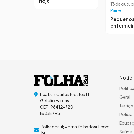
hoje
13 de outub
Painel
Pequeno
enfermei
Notíc
Polític
Rua Luiz Carlos Prestes 1111
Geral
Getúlio Vargas
Justiça
CEP: 96412-720
BAGÉ / RS
Polícia
Educa
folhadosul@jornalfolhadosul.com.
Saúde
br