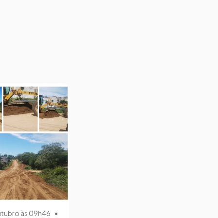
utubro às 09h46
•