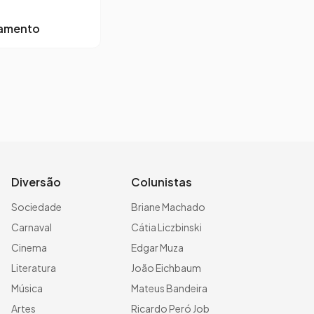
lamento
Diversão
Colunistas
Sociedade
Briane Machado
Carnaval
Cátia Liczbinski
Cinema
Edgar Muza
Literatura
João Eichbaum
Música
Mateus Bandeira
Artes
Ricardo Peró Job