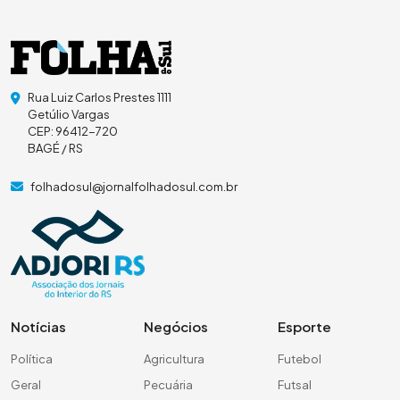
Rua Luiz Carlos Prestes 1111
Getúlio Vargas
CEP: 96412-720
BAGÉ / RS
folhadosul@jornalfolhadosul.com.br
Notícias
Negócios
Esporte
Política
Agricultura
Futebol
Geral
Pecuária
Futsal