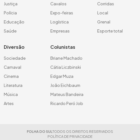
Justiça
Cavalos
Corridas
Polícia
Expo-feiras
Local
Educação
Logística
Grenal
Saúde
Empresas
Esporte total
Diversão
Colunistas
Sociedade
Briane Machado
Carnaval
Cátia Liczbinski
Cinema
Edgar Muza
Literatura
João Eichbaum
Música
Mateus Bandeira
Artes
Ricardo Peró Job
FOLHA DO SUL
TODOS OS DIREITOS RESERVADOS
POLÍTICA DE PRIVACIDADE