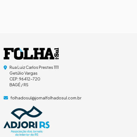
Rua Luiz Carlos Prestes 1111
Getúlio Vargas
CEP: 96412-720
BAGÉ / RS
folhadosul@jornalfolhadosul.com.br