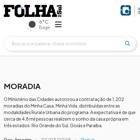
6°C
Bagé
MORADIA
O Ministério das Cidades autorizou a contratação de 1.202
moradias do Minha Casa, Minha Vida, distribuídas entre as
modalidades Rural e Urbana do programa. A expectativa é de que
cerca de 4,8 mil pessoas realizem o sonho da casa própria em
três estados: Rio Grande do Sul, Goiás e Paraíba.
Por: Amorim
•
20/03/2025
•
Painel