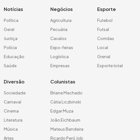
Notícias
Negócios
Esporte
Política
Agricultura
Futebol
Geral
Pecuária
Futsal
Justiça
Cavalos
Corridas
Polícia
Expo-feiras
Local
Educação
Logística
Grenal
Saúde
Empresas
Esporte total
Diversão
Colunistas
Sociedade
Briane Machado
Carnaval
Cátia Liczbinski
Cinema
Edgar Muza
Literatura
João Eichbaum
Música
Mateus Bandeira
Artes
Ricardo Peró Job