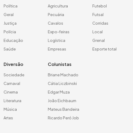
Política
Agricultura
Futebol
Geral
Pecuária
Futsal
Justiça
Cavalos
Corridas
Polícia
Expo-feiras
Local
Educação
Logística
Grenal
Saúde
Empresas
Esporte total
Diversão
Colunistas
Sociedade
Briane Machado
Carnaval
Cátia Liczbinski
Cinema
Edgar Muza
Literatura
João Eichbaum
Música
Mateus Bandeira
Artes
Ricardo Peró Job