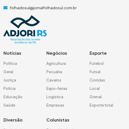
folhadosul@jornalfolhadosul.com.br
Notícias
Negócios
Esporte
Política
Agricultura
Futebol
Geral
Pecuária
Futsal
Justiça
Cavalos
Corridas
Polícia
Expo-feiras
Local
Educação
Logística
Grenal
Saúde
Empresas
Esporte total
Diversão
Colunistas