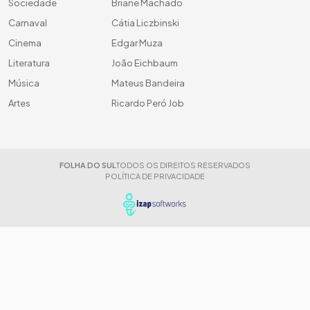
Sociedade
Briane Machado
Carnaval
Cátia Liczbinski
Cinema
Edgar Muza
Literatura
João Eichbaum
Música
Mateus Bandeira
Artes
Ricardo Peró Job
FOLHA DO SUL
TODOS OS DIREITOS RESERVADOS
POLÍTICA DE PRIVACIDADE