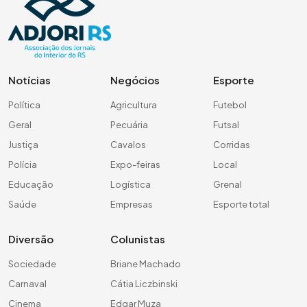
Notícias
Negócios
Esporte
Política
Agricultura
Futebol
Geral
Pecuária
Futsal
Justiça
Cavalos
Corridas
Polícia
Expo-feiras
Local
Educação
Logística
Grenal
Saúde
Empresas
Esporte total
Diversão
Colunistas
Sociedade
Briane Machado
Carnaval
Cátia Liczbinski
Cinema
Edgar Muza