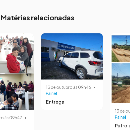
Matérias relacionadas
13 de outubro às 09h46
•
Painel
Entrega
13 de o
Painel
ro às 09h47
•
Patro