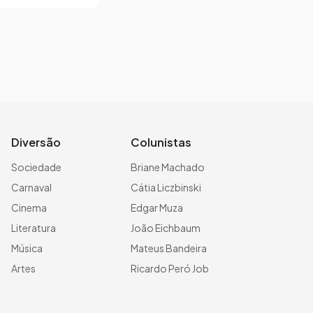
Diversão
Colunistas
Sociedade
Briane Machado
Carnaval
Cátia Liczbinski
Cinema
Edgar Muza
Literatura
João Eichbaum
Música
Mateus Bandeira
Artes
Ricardo Peró Job