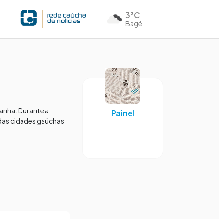
3°C
Bagé
anha. Durante a
Painel
 das cidades gaúchas