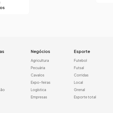
s
ros
ias
Negócios
Esporte
a
Agricultura
Futebol
Pecuária
Futsal
Cavalos
Corridas
Expo-feiras
Local
ção
Logística
Grenal
Empresas
Esporte total