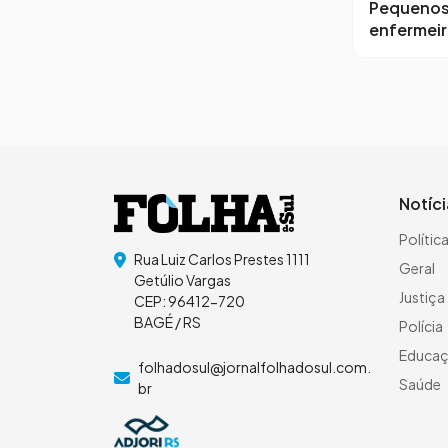
Pequeno
enfermei
Notíc
Polític
Rua Luiz Carlos Prestes 1111
Geral
Getúlio Vargas
Justiça
CEP: 96412-720
BAGÉ / RS
Polícia
Educa
folhadosul@jornalfolhadosul.com.
Saúde
br