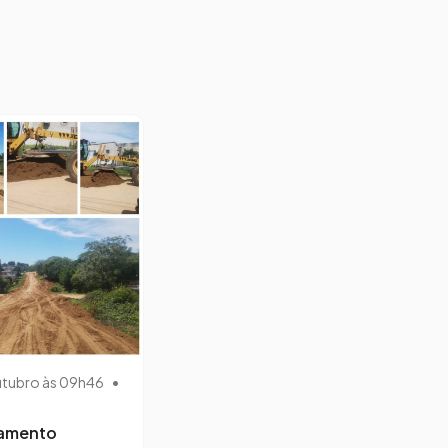
utubro às 09h46
•
lamento