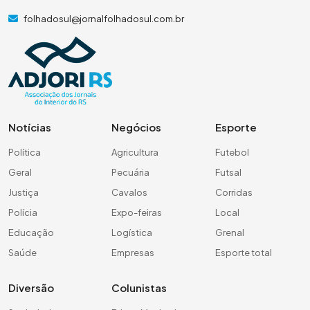
folhadosul@jornalfolhadosul.com.br
Notícias
Negócios
Esporte
Política
Agricultura
Futebol
Geral
Pecuária
Futsal
Justiça
Cavalos
Corridas
Polícia
Expo-feiras
Local
Educação
Logística
Grenal
Saúde
Empresas
Esporte total
Diversão
Colunistas