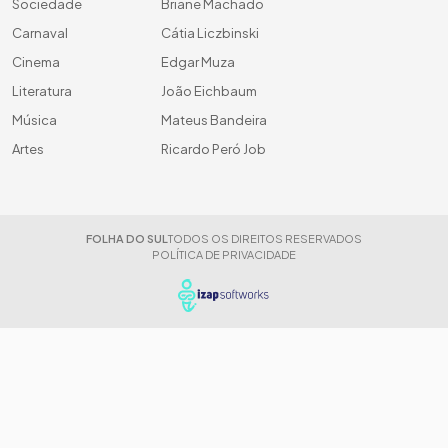
Sociedade
Briane Machado
Carnaval
Cátia Liczbinski
Cinema
Edgar Muza
Literatura
João Eichbaum
Música
Mateus Bandeira
Artes
Ricardo Peró Job
FOLHA DO SUL
TODOS OS DIREITOS RESERVADOS
POLÍTICA DE PRIVACIDADE