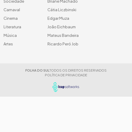
Sociedade
Briane Machado
Carnaval
Cátia Liczbinski
Cinema
Edgar Muza
Literatura
João Eichbaum
Música
Mateus Bandeira
Artes
Ricardo Peró Job
FOLHA DO SUL
TODOS OS DIREITOS RESERVADOS
POLÍTICA DE PRIVACIDADE