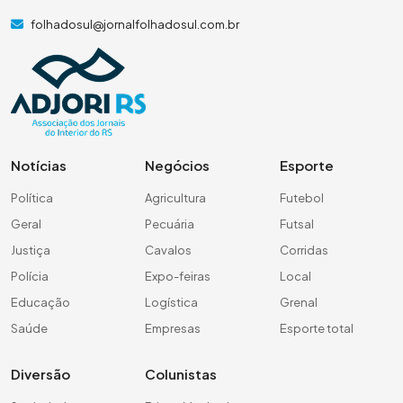
folhadosul@jornalfolhadosul.com.br
Notícias
Negócios
Esporte
Política
Agricultura
Futebol
Geral
Pecuária
Futsal
Justiça
Cavalos
Corridas
Polícia
Expo-feiras
Local
Educação
Logística
Grenal
Saúde
Empresas
Esporte total
Diversão
Colunistas