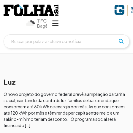
11°C
Bagé
Luz
O novo projeto do governo federal prevê a ampliação da tarifa
social, isentando da conta de luz famílias de baixa renda que
consomem até 80 kWh de energia por mês. As que consomem
até 120 kWh por mês e têm renda per capita entre meio e um
salário-mínimo teriam desconto. O programa social será
financiado […]