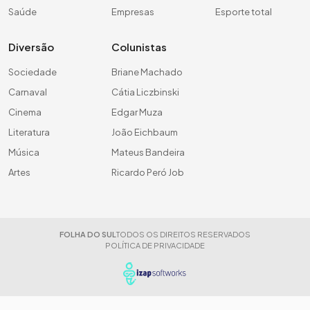
Saúde
Empresas
Esporte total
Diversão
Colunistas
Sociedade
Briane Machado
Carnaval
Cátia Liczbinski
Cinema
Edgar Muza
Literatura
João Eichbaum
Música
Mateus Bandeira
Artes
Ricardo Peró Job
FOLHA DO SUL
TODOS OS DIREITOS RESERVADOS
POLÍTICA DE PRIVACIDADE