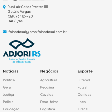
Rua Luiz Carlos Prestes 1111
Getúlio Vargas
CEP: 96412-720
BAGÉ / RS
folhadosul@jornalfolhadosul.com.br
Notícias
Negócios
Esporte
Política
Agricultura
Futebol
Geral
Pecuária
Futsal
Justiça
Cavalos
Corridas
Polícia
Expo-feiras
Local
Educação
Logística
Grenal