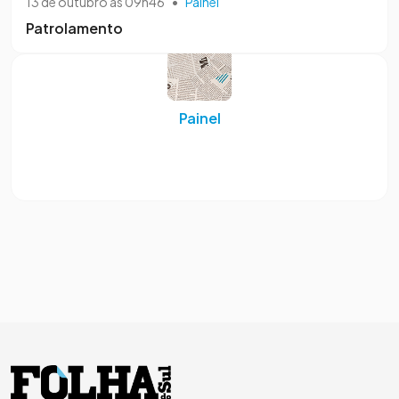
13 de outubro às 09h46
•
Painel
Patrolamento
Painel