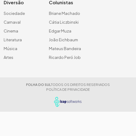
Diversão
Colunistas
Sociedade
Briane Machado
Carnaval
Cátia Liczbinski
Cinema
Edgar Muza
Literatura
João Eichbaum
Música
Mateus Bandeira
Artes
Ricardo Peró Job
FOLHA DO SUL
TODOS OS DIREITOS RESERVADOS
POLÍTICA DE PRIVACIDADE