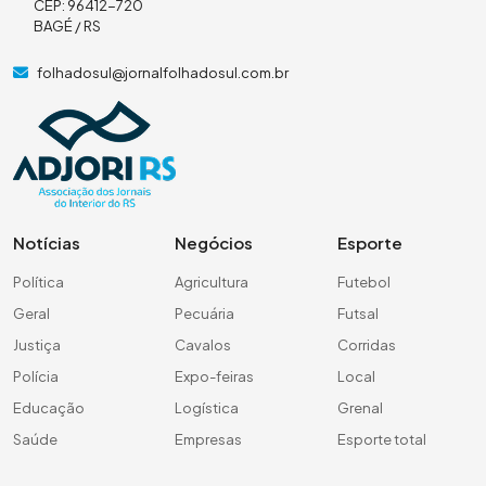
CEP: 96412-720
BAGÉ / RS
folhadosul@jornalfolhadosul.com.br
Notícias
Negócios
Esporte
Política
Agricultura
Futebol
Geral
Pecuária
Futsal
Justiça
Cavalos
Corridas
Polícia
Expo-feiras
Local
Educação
Logística
Grenal
Saúde
Empresas
Esporte total