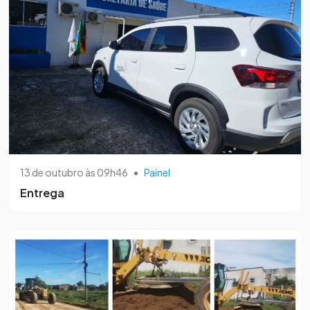
13 de outubro às 09h46
•
Painel
Entrega