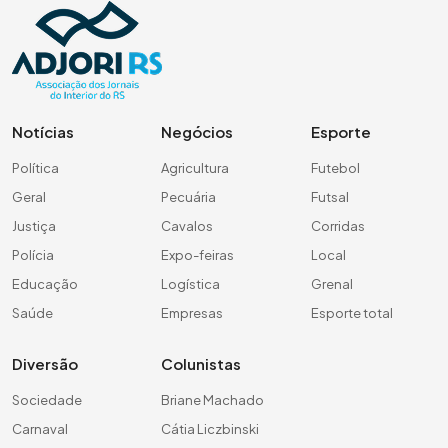
Notícias
Negócios
Esporte
Política
Agricultura
Futebol
Geral
Pecuária
Futsal
Justiça
Cavalos
Corridas
Polícia
Expo-feiras
Local
Educação
Logística
Grenal
Saúde
Empresas
Esporte total
Diversão
Colunistas
Sociedade
Briane Machado
Carnaval
Cátia Liczbinski