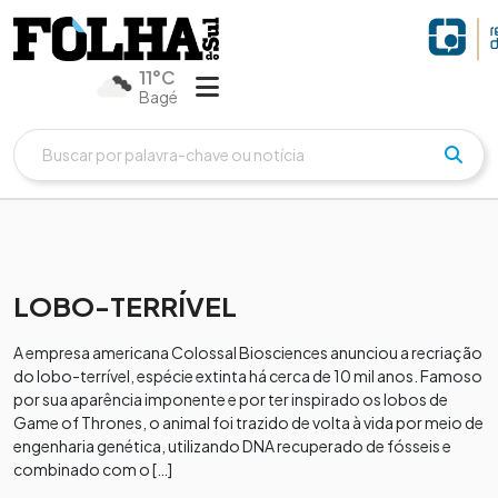
11°C
Bagé
LOBO-TERRÍVEL
A empresa americana Colossal Biosciences anunciou a recriação
do lobo-terrível, espécie extinta há cerca de 10 mil anos. Famoso
por sua aparência imponente e por ter inspirado os lobos de
Game of Thrones, o animal foi trazido de volta à vida por meio de
engenharia genética, utilizando DNA recuperado de fósseis e
combinado com o […]