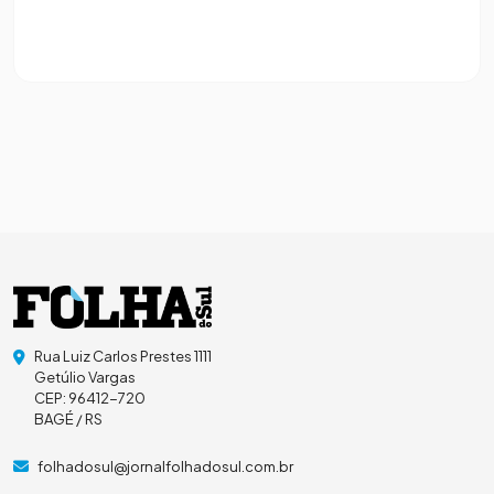
Rua Luiz Carlos Prestes 1111
Getúlio Vargas
CEP: 96412-720
BAGÉ / RS
folhadosul@jornalfolhadosul.com.br