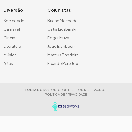
Diversão
Colunistas
Sociedade
Briane Machado
Carnaval
Cátia Liczbinski
Cinema
Edgar Muza
Literatura
João Eichbaum
Música
Mateus Bandeira
Artes
Ricardo Peró Job
FOLHA DO SUL
TODOS OS DIREITOS RESERVADOS
POLÍTICA DE PRIVACIDADE