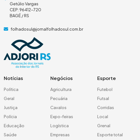
Getúlio Vargas
CEP: 96412-720
BAGÉ / RS
folhadosul@jornalfolhadosul.com.br
Notícias
Negócios
Esporte
Política
Agricultura
Futebol
Geral
Pecuária
Futsal
Justiça
Cavalos
Corridas
Polícia
Expo-feiras
Local
Educação
Logística
Grenal
Saúde
Empresas
Esporte total