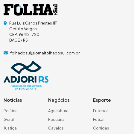
Rua Luiz Carlos Prestes 1111
Getúlio Vargas
CEP: 96412-720
BAGÉ / RS
folhadosul@jornalfolhadosul.com.br
Notícias
Negócios
Esporte
Política
Agricultura
Futebol
Geral
Pecuária
Futsal
Justiça
Cavalos
Corridas