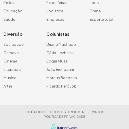
Polícia
Expo-feiras
Local
Educação
Logística
Grenal
Saúde
Empresas
Esporte total
Diversão
Colunistas
Sociedade
Briane Machado
Carnaval
Cátia Liczbinski
Cinema
Edgar Muza
Literatura
João Eichbaum
Música
Mateus Bandeira
Artes
Ricardo Peró Job
FOLHA DO SUL
TODOS OS DIREITOS RESERVADOS
POLÍTICA DE PRIVACIDADE