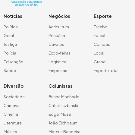
Notícias
Negócios
Esporte
Política
Agricultura
Futebol
Geral
Pecuária
Futsal
Justiça
Cavalos
Corridas
Polícia
Expo-feiras
Local
Educação
Logística
Grenal
Saúde
Empresas
Esporte total
Diversão
Colunistas
Sociedade
Briane Machado
Carnaval
Cátia Liczbinski
Cinema
Edgar Muza
Literatura
João Eichbaum
Música
Mateus Bandeira