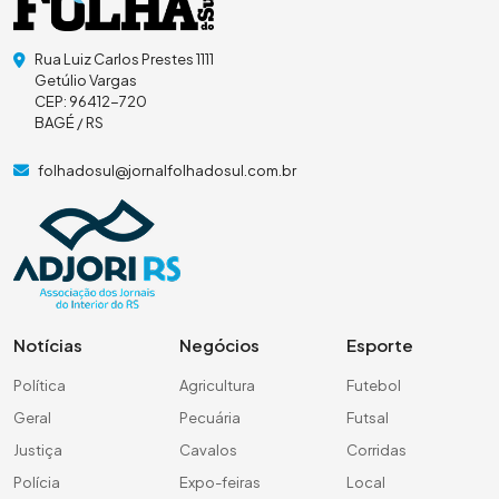
Rua Luiz Carlos Prestes 1111
Getúlio Vargas
CEP: 96412-720
BAGÉ / RS
folhadosul@jornalfolhadosul.com.br
Notícias
Negócios
Esporte
Política
Agricultura
Futebol
Geral
Pecuária
Futsal
Justiça
Cavalos
Corridas
Polícia
Expo-feiras
Local