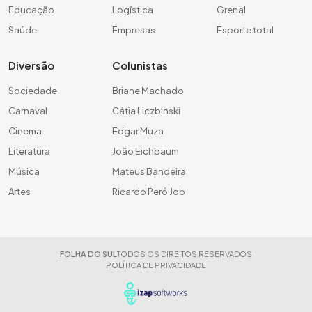
Educação
Logística
Grenal
Saúde
Empresas
Esporte total
Diversão
Colunistas
Sociedade
Briane Machado
Carnaval
Cátia Liczbinski
Cinema
Edgar Muza
Literatura
João Eichbaum
Música
Mateus Bandeira
Artes
Ricardo Peró Job
FOLHA DO SUL
TODOS OS DIREITOS RESERVADOS
POLÍTICA DE PRIVACIDADE