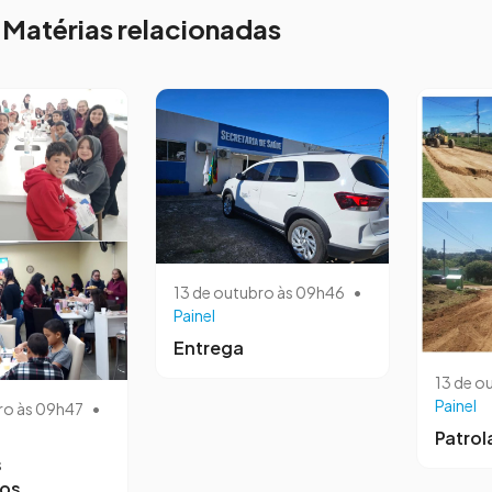
Matérias relacionadas
13 de outubro às 09h46
•
Painel
Entrega
13 de o
Painel
ro às 09h47
•
Patro
s
ros