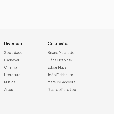
Diversão
Colunistas
Sociedade
Briane Machado
Carnaval
Cátia Liczbinski
Cinema
Edgar Muza
Literatura
João Eichbaum
Música
Mateus Bandeira
Artes
Ricardo Peró Job