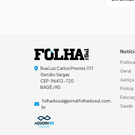
Notíc
Polític
Rua Luiz Carlos Prestes 1111
Geral
Getúlio Vargas
Justiça
CEP: 96412-720
BAGÉ / RS
Polícia
Educa
folhadosul@jornalfolhadosul.com.
Saúde
br