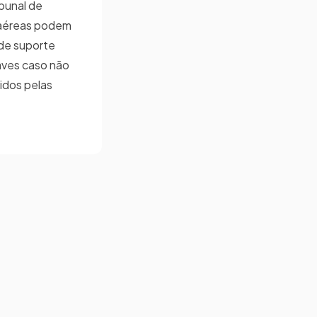
bunal de
 aéreas podem
 de suporte
aves caso não
nidos pelas