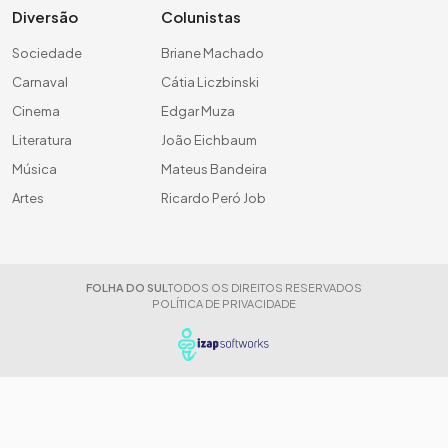
Diversão
Colunistas
Sociedade
Briane Machado
Carnaval
Cátia Liczbinski
Cinema
Edgar Muza
Literatura
João Eichbaum
Música
Mateus Bandeira
Artes
Ricardo Peró Job
FOLHA DO SUL
TODOS OS DIREITOS RESERVADOS
POLÍTICA DE PRIVACIDADE