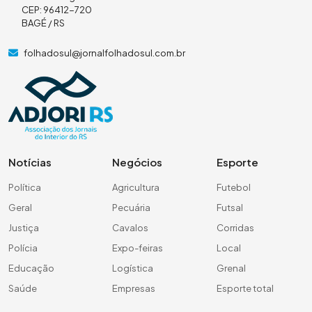
CEP: 96412-720
BAGÉ / RS
folhadosul@jornalfolhadosul.com.br
Notícias
Negócios
Esporte
Política
Agricultura
Futebol
Geral
Pecuária
Futsal
Justiça
Cavalos
Corridas
Polícia
Expo-feiras
Local
Educação
Logística
Grenal
Saúde
Empresas
Esporte total