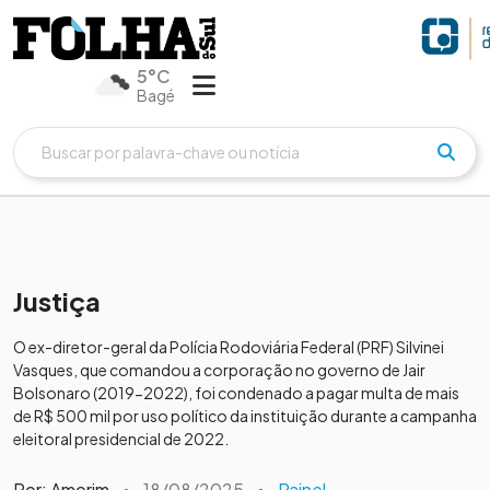
5°C
Bagé
Justiça
O ex-diretor-geral da Polícia Rodoviária Federal (PRF) Silvinei
Vasques, que comandou a corporação no governo de Jair
Bolsonaro (2019-2022), foi condenado a pagar multa de mais
de R$ 500 mil por uso político da instituição durante a campanha
eleitoral presidencial de 2022.
Por: Amorim
•
18/08/2025
•
Painel