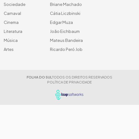
Sociedade
Briane Machado
Carnaval
Cátia Liczbinski
Cinema
Edgar Muza
Literatura
João Eichbaum
Música
Mateus Bandeira
Artes
Ricardo Peró Job
FOLHA DO SUL
TODOS OS DIREITOS RESERVADOS
POLÍTICA DE PRIVACIDADE