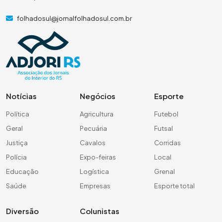
folhadosul@jornalfolhadosul.com.br
Notícias
Negócios
Esporte
Política
Agricultura
Futebol
Geral
Pecuária
Futsal
Justiça
Cavalos
Corridas
Polícia
Expo-feiras
Local
Educação
Logística
Grenal
Saúde
Empresas
Esporte total
Diversão
Colunistas