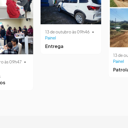
13 de outubro às 09h46
•
Painel
Entrega
13 de o
Painel
ro às 09h47
•
Patro
s
ros