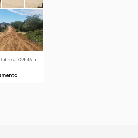
utubro às 09h46
•
lamento