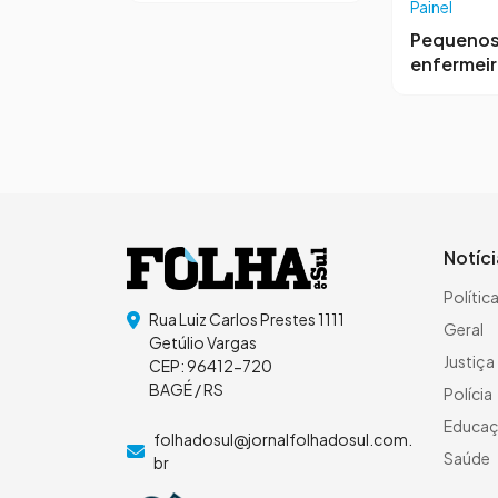
Painel
Pequeno
enfermei
Notíc
Polític
Rua Luiz Carlos Prestes 1111
Geral
Getúlio Vargas
Justiça
CEP: 96412-720
BAGÉ / RS
Polícia
Educa
folhadosul@jornalfolhadosul.com.
Saúde
br