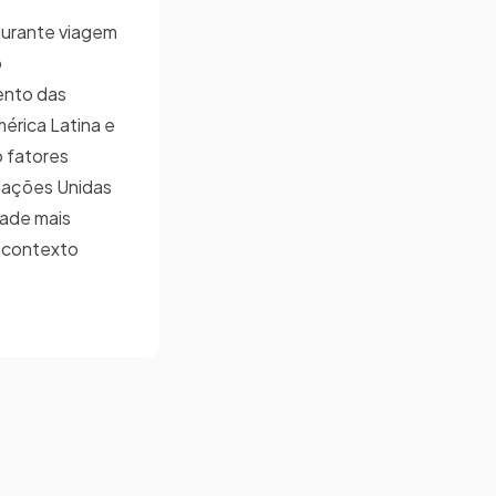
durante viagem
o
mento das
mérica Latina e
o fatores
 Nações Unidas
dade mais
l contexto