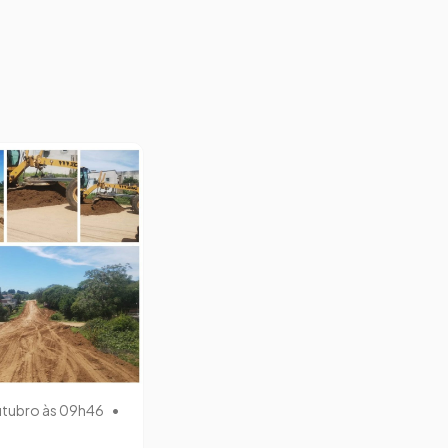
utubro às 09h46
•