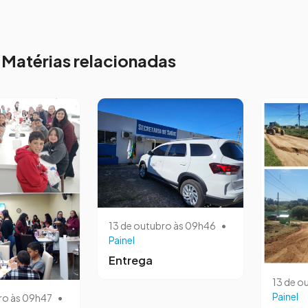
Matérias relacionadas
13 de outubro às 09h46
•
Painel
Entrega
13 de o
Painel
ro às 09h47
•