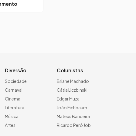
lamento
Diversão
Colunistas
Sociedade
Briane Machado
Carnaval
Cátia Liczbinski
Cinema
Edgar Muza
Literatura
João Eichbaum
Música
Mateus Bandeira
Artes
Ricardo Peró Job