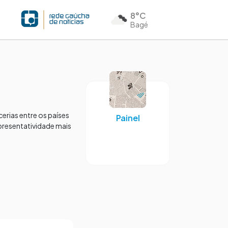
8°C
Bagé
erias entre os países
Painel
epresentatividade mais