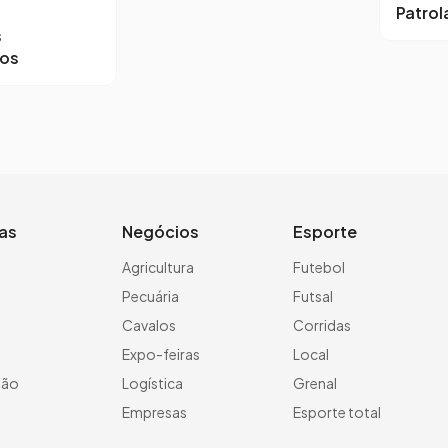
Patro
s
ros
ias
Negócios
Esporte
a
Agricultura
Futebol
Pecuária
Futsal
Cavalos
Corridas
Expo-feiras
Local
ção
Logística
Grenal
Empresas
Esporte total