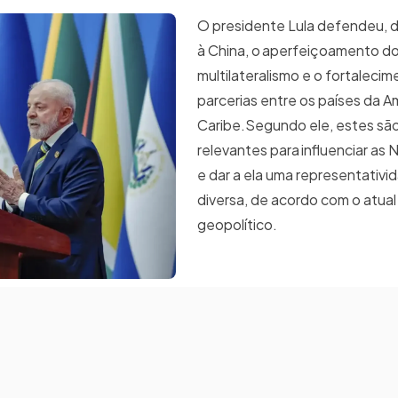
O presidente Lula defendeu, 
à China, o aperfeiçoamento d
multilateralismo e o fortaleci
parcerias entre os países da A
Caribe.​​Segundo ele, estes sã
relevantes para influenciar as
e dar a ela uma representativi
diversa, de acordo com o atua
geopolítico.