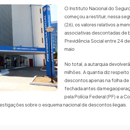
O Instituto Nacional do Seguro
começou a restituir, nessa se
(26), os valores relativos a me
associativas descontadas de b
Previdência Social entre 24 de 
maio
No total, a autarquia devolver
milhões. A quantia diz respeito
descontos apenas na folha de a
fechada antes da megaoperaç
pela Polícia Federal (PF) e a C
vestigações sobre o esquema nacional de descontos ilegais.