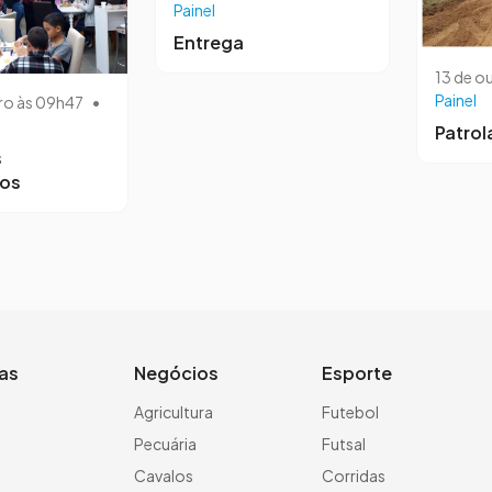
Painel
Entrega
13 de o
Painel
ro às 09h47
•
Patro
s
ros
ias
Negócios
Esporte
a
Agricultura
Futebol
Pecuária
Futsal
Cavalos
Corridas