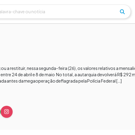
u a restituir, nessa segunda-feira (26), os valores relativos a mensal
ntre 24 de abril e 8 de maio No total, a autarquia devolverá R$ 292 m
hada antes da megaoperação deflagrada pela Polícia Federal […]