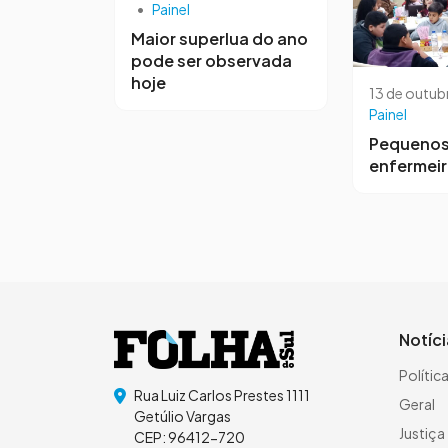
•
Painel
Maior superlua do ano
pode ser observada
hoje
13 de outub
Painel
Pequeno
enfermei
Notíc
Polític
Rua Luiz Carlos Prestes 1111
Geral
Getúlio Vargas
Justiça
CEP: 96412-720