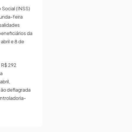
 Social (INSS)
gunda-feira
nsalidades
eneficiários da
abril e 8 de
á R$ 292
 a
bril,
ão deflagrada
ontroladoria-