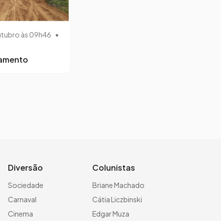
utubro às 09h46
•
lamento
Diversão
Colunistas
Sociedade
Briane Machado
Carnaval
Cátia Liczbinski
Cinema
Edgar Muza