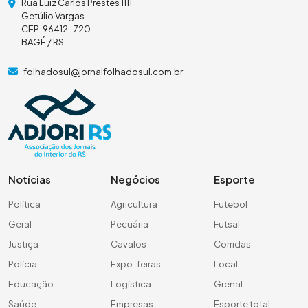
Rua Luiz Carlos Prestes 1111
Getúlio Vargas
CEP: 96412-720
BAGÉ / RS
folhadosul@jornalfolhadosul.com.br
Notícias
Negócios
Esporte
Política
Agricultura
Futebol
Geral
Pecuária
Futsal
Justiça
Cavalos
Corridas
Polícia
Expo-feiras
Local
Educação
Logística
Grenal
Saúde
Empresas
Esporte total