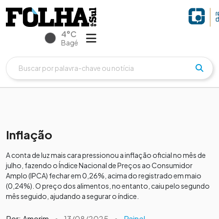
4°C
Bagé
Inflação
A conta de luz mais cara pressionou a inflação oficial no mês de
julho, fazendo o Índice Nacional de Preços ao Consumidor
Amplo (IPCA) fechar em 0,26%, acima do registrado em maio
(0,24%). O preço dos alimentos, no entanto, caiu pelo segundo
mês seguido, ajudando a segurar o índice.
Por: Amorim
•
13/08/2025
•
Painel