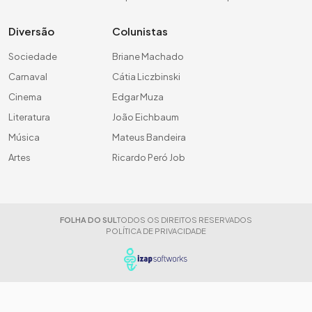
Diversão
Colunistas
Sociedade
Briane Machado
Carnaval
Cátia Liczbinski
Cinema
Edgar Muza
Literatura
João Eichbaum
Música
Mateus Bandeira
Artes
Ricardo Peró Job
FOLHA DO SUL
TODOS OS DIREITOS RESERVADOS
POLÍTICA DE PRIVACIDADE