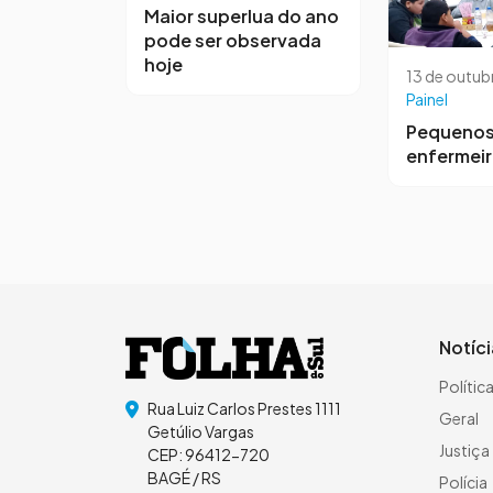
Maior superlua do ano
pode ser observada
hoje
13 de outub
Painel
Pequeno
enfermei
Notíc
Polític
Rua Luiz Carlos Prestes 1111
Geral
Getúlio Vargas
Justiça
CEP: 96412-720
BAGÉ / RS
Polícia