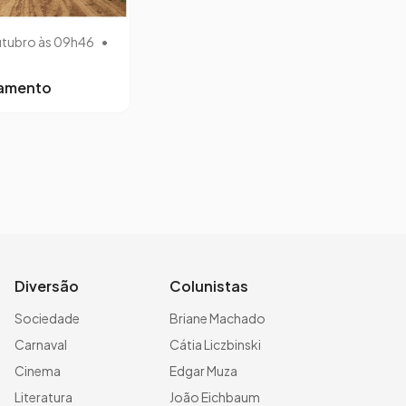
utubro às 09h46
•
lamento
Diversão
Colunistas
Sociedade
Briane Machado
Carnaval
Cátia Liczbinski
Cinema
Edgar Muza
Literatura
João Eichbaum