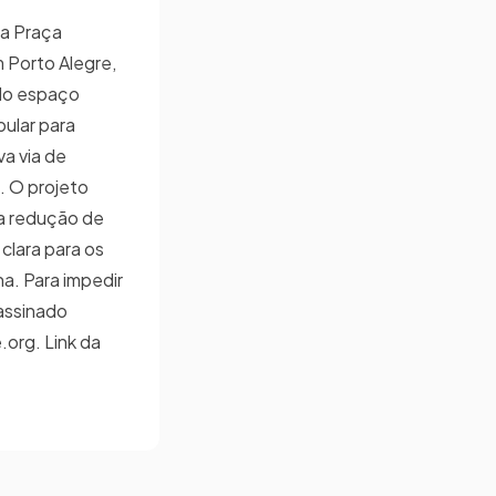
da Praça
 Porto Alegre,
do espaço
ular para
a via de
. O projeto
 a redução de
clara para os
a. Para impedir
-assinado
org. Link da