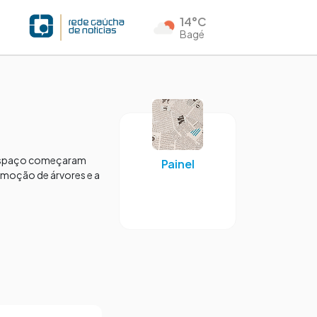
14°C
Bagé
o espaço começaram
Painel
emoção de árvores e a