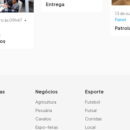
Entrega
13 de o
Painel
ro às 09h47
•
Patro
s
ros
ias
Negócios
Esporte
a
Agricultura
Futebol
Pecuária
Futsal
Cavalos
Corridas
Expo-feiras
Local