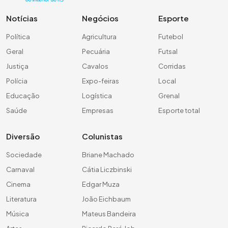
Notícias
Negócios
Esporte
Política
Agricultura
Futebol
Geral
Pecuária
Futsal
Justiça
Cavalos
Corridas
Polícia
Expo-feiras
Local
Educação
Logística
Grenal
Saúde
Empresas
Esporte total
Diversão
Colunistas
Sociedade
Briane Machado
Carnaval
Cátia Liczbinski
Cinema
Edgar Muza
Literatura
João Eichbaum
Música
Mateus Bandeira