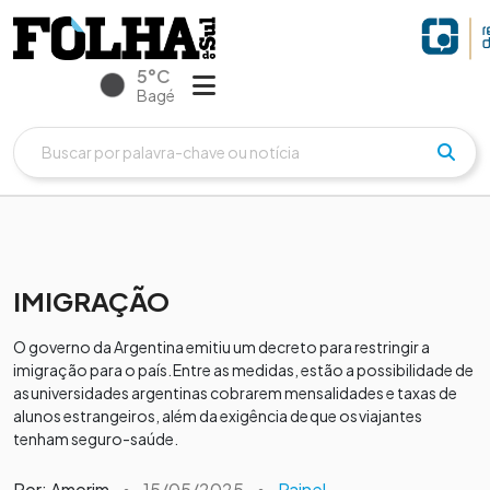
5°C
Bagé
IMIGRAÇÃO
O governo da Argentina emitiu um decreto para restringir a
imigração para o país. Entre as medidas, estão a possibilidade de
as universidades argentinas cobrarem mensalidades e taxas de
alunos estrangeiros, além da exigência de que os viajantes
tenham seguro-saúde.
Por: Amorim
•
15/05/2025
•
Painel