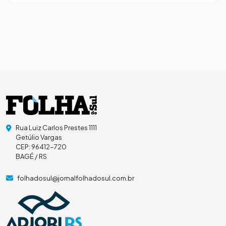
Rua Luiz Carlos Prestes 1111
Getúlio Vargas
CEP: 96412-720
BAGÉ / RS
folhadosul@jornalfolhadosul.com.br