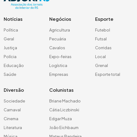
Notícias
Negócios
Esporte
Política
Agricultura
Futebol
Geral
Pecuária
Futsal
Justiça
Cavalos
Corridas
Polícia
Expo-feiras
Local
Educação
Logística
Grenal
Saúde
Empresas
Esporte total
Diversão
Colunistas
Sociedade
Briane Machado
Carnaval
Cátia Liczbinski
Cinema
Edgar Muza
Literatura
João Eichbaum
Música
Mateus Bandeira