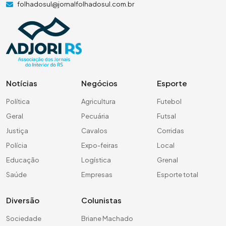
folhadosul@jornalfolhadosul.com.br
Notícias
Negócios
Esporte
Política
Agricultura
Futebol
Geral
Pecuária
Futsal
Justiça
Cavalos
Corridas
Polícia
Expo-feiras
Local
Educação
Logística
Grenal
Saúde
Empresas
Esporte total
Diversão
Colunistas
Sociedade
Briane Machado