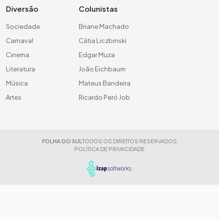
Diversão
Colunistas
Sociedade
Briane Machado
Carnaval
Cátia Liczbinski
Cinema
Edgar Muza
Literatura
João Eichbaum
Música
Mateus Bandeira
Artes
Ricardo Peró Job
FOLHA DO SUL
TODOS OS DIREITOS RESERVADOS
POLÍTICA DE PRIVACIDADE