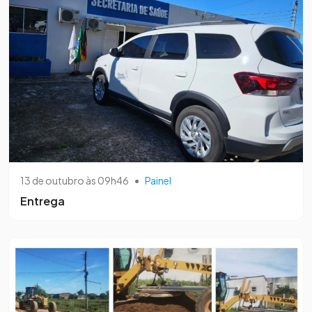
13 de outubro às 09h46
•
Painel
Entrega