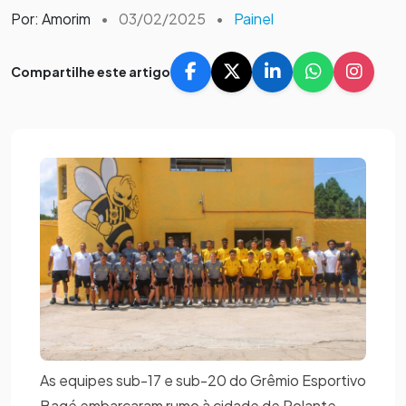
Por: Amorim
•
03/02/2025
•
Painel
Compartilhe este artigo
As equipes sub-17 e sub-20 do Grêmio Esportivo
Bagé embarcaram rumo à cidade de Rolante