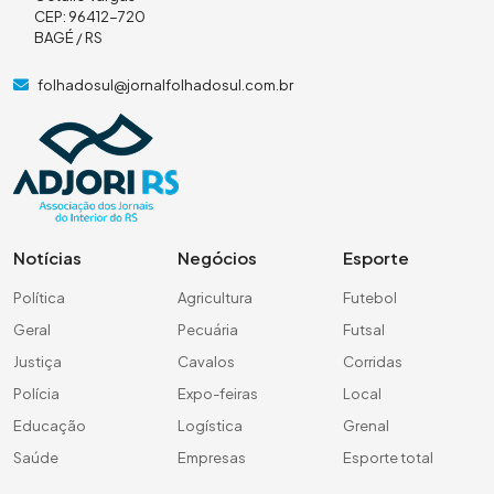
CEP: 96412-720
BAGÉ / RS
folhadosul@jornalfolhadosul.com.br
Notícias
Negócios
Esporte
Política
Agricultura
Futebol
Geral
Pecuária
Futsal
Justiça
Cavalos
Corridas
Polícia
Expo-feiras
Local
Educação
Logística
Grenal
Saúde
Empresas
Esporte total