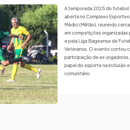
A temporada 2025 do futebol 
aberta no Complexo Esportivo
Médici (Militão), reunindo cer
em competições organizadas p
e pela Liga Bageense de Fute
Veteranos. O evento contou 
participação de ex-jogadores
papel do esporte na inclusão e
comunitário.