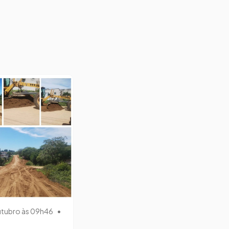
utubro às 09h46
•