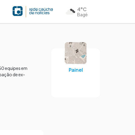
4°C
Bagé
 50 equipes em
Painel
ipação de ex-