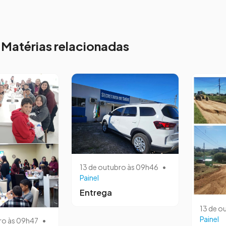
Matérias relacionadas
13 de outubro às 09h46
•
Painel
Entrega
13 de o
Painel
ro às 09h47
•