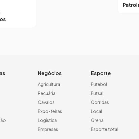
Patro
s
ros
ias
Negócios
Esporte
a
Agricultura
Futebol
Pecuária
Futsal
Cavalos
Corridas
Expo-feiras
Local
ção
Logística
Grenal
Empresas
Esporte total