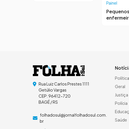
Painel
Pequeno
enfermei
Notíc
Polític
Rua Luiz Carlos Prestes 1111
Geral
Getúlio Vargas
Justiça
CEP: 96412-720
BAGÉ / RS
Polícia
Educa
folhadosul@jornalfolhadosul.com.
Saúde
br