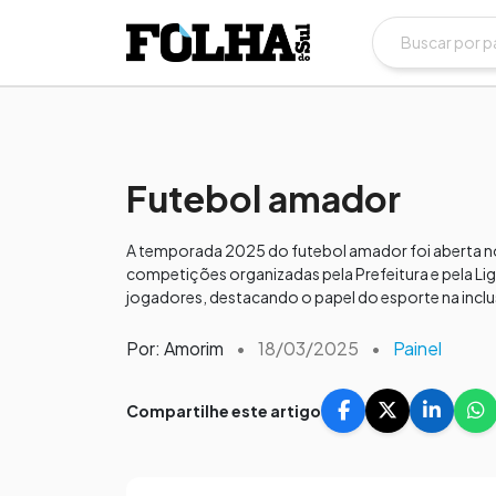
Futebol amador
A temporada 2025 do futebol amador foi aberta no
competições organizadas pela Prefeitura e pela Li
jogadores, destacando o papel do esporte na inclu
Por: Amorim
•
18/03/2025
•
Painel
Compartilhe este artigo