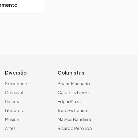
lamento
Diversão
Colunistas
Sociedade
Briane Machado
Carnaval
Cátia Liczbinski
Cinema
Edgar Muza
Literatura
João Eichbaum
Música
Mateus Bandeira
Artes
Ricardo Peró Job