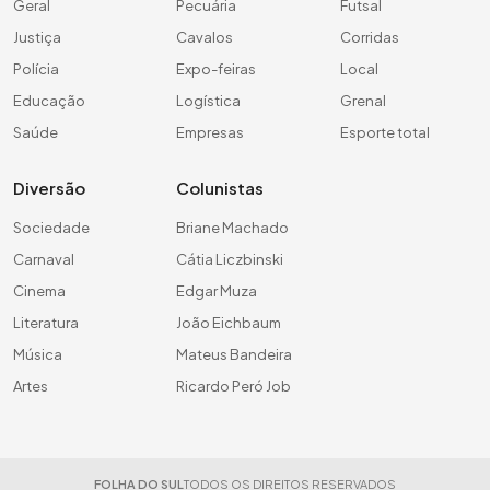
Geral
Pecuária
Futsal
Justiça
Cavalos
Corridas
Polícia
Expo-feiras
Local
Educação
Logística
Grenal
Saúde
Empresas
Esporte total
Diversão
Colunistas
Sociedade
Briane Machado
Carnaval
Cátia Liczbinski
Cinema
Edgar Muza
Literatura
João Eichbaum
Música
Mateus Bandeira
Artes
Ricardo Peró Job
FOLHA DO SUL
TODOS OS DIREITOS RESERVADOS