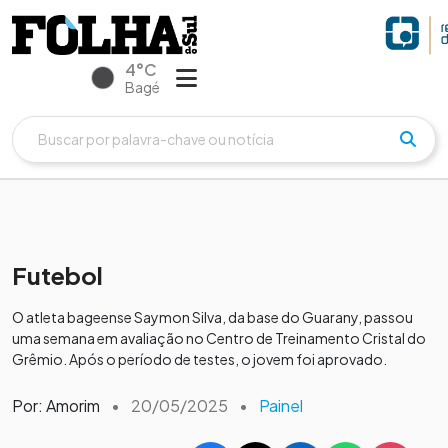
4°C
Bagé
Futebol
O atleta bageense Saymon Silva, da base do Guarany, passou
uma semana em avaliação no Centro de Treinamento Cristal do
Grêmio. Após o período de testes, o jovem foi aprovado.
Por: Amorim
•
20/05/2025
•
Painel