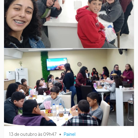
13 de outubro às 09h47
•
Painel