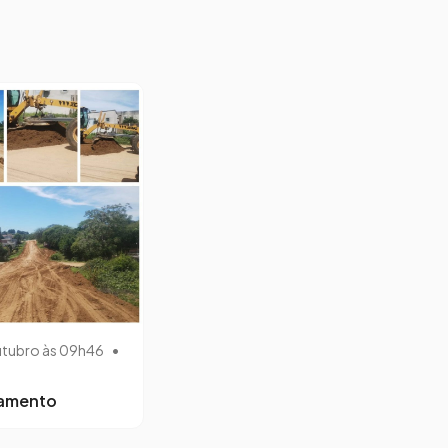
utubro às 09h46
•
lamento