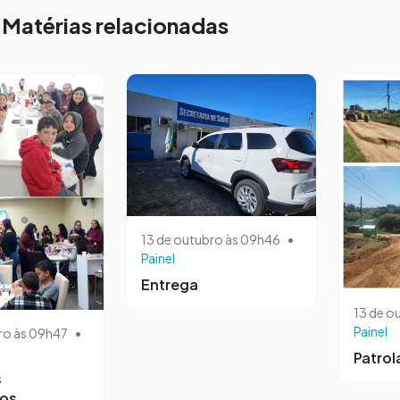
Matérias relacionadas
13 de outubro às 09h46
•
Painel
Entrega
13 de o
Painel
ro às 09h47
•
Patro
s
ros