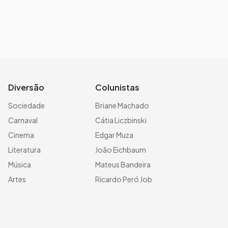
Diversão
Colunistas
Sociedade
Briane Machado
Carnaval
Cátia Liczbinski
Cinema
Edgar Muza
Literatura
João Eichbaum
Música
Mateus Bandeira
Artes
Ricardo Peró Job