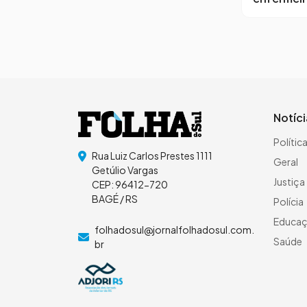
Notíc
Polític
Rua Luiz Carlos Prestes 1111
Geral
Getúlio Vargas
Justiça
CEP: 96412-720
BAGÉ / RS
Polícia
Educa
folhadosul@jornalfolhadosul.com.
Saúde
br