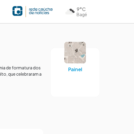
9°C
Bagé
mônia de formatura dos
Painel
lto, que celebraram a