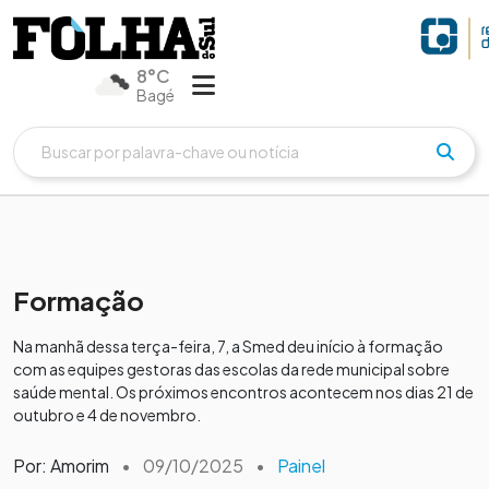
8°C
Bagé
Formação
Na manhã dessa terça-feira, 7, a Smed deu início à formação
com as equipes gestoras das escolas da rede municipal sobre
saúde mental. Os próximos encontros acontecem nos dias 21 de
outubro e 4 de novembro.
Por: Amorim
•
09/10/2025
•
Painel