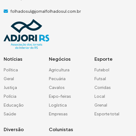
folhadosul@jornalfolhadosul.com.br
Notícias
Negócios
Esporte
Política
Agricultura
Futebol
Geral
Pecuária
Futsal
Justiça
Cavalos
Corridas
Polícia
Expo-feiras
Local
Educação
Logística
Grenal
Saúde
Empresas
Esporte total
Diversão
Colunistas