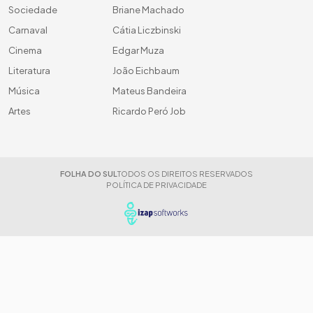
Sociedade
Briane Machado
Carnaval
Cátia Liczbinski
Cinema
Edgar Muza
Literatura
João Eichbaum
Música
Mateus Bandeira
Artes
Ricardo Peró Job
FOLHA DO SUL
TODOS OS DIREITOS RESERVADOS
POLÍTICA DE PRIVACIDADE