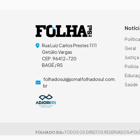
Notíc
Polític
Rua Luiz Carlos Prestes 1111
Geral
Getúlio Vargas
Justiça
CEP: 96412-720
BAGÉ / RS
Polícia
Educa
folhadosul@jornalfolhadosul.com.
Saúde
br
FOLHA DO SUL
TODOS OS DIREITOS RESERVADOS
POLÍ
●
●