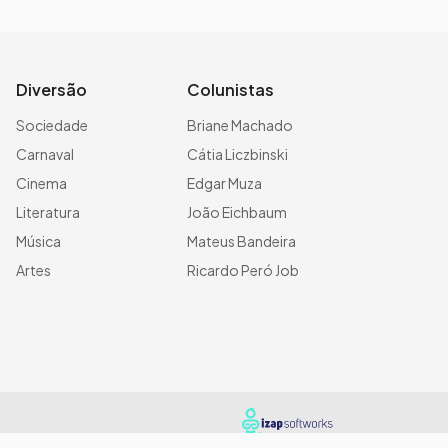
Diversão
Colunistas
Sociedade
Briane Machado
Carnaval
Cátia Liczbinski
Cinema
Edgar Muza
Literatura
João Eichbaum
Música
Mateus Bandeira
Artes
Ricardo Peró Job