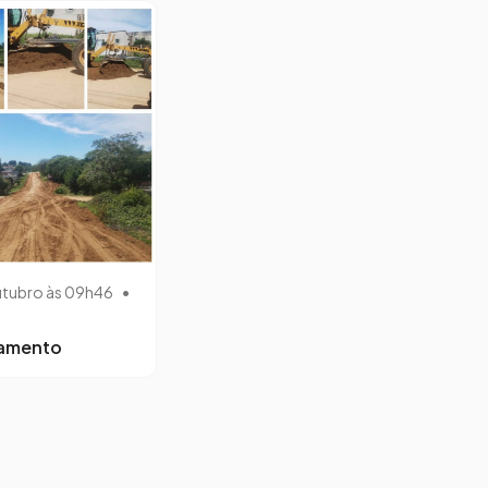
utubro às 09h46
•
lamento