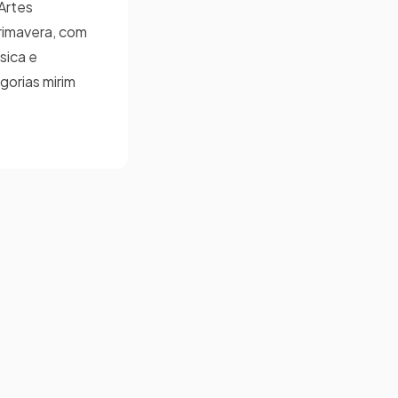
 Artes
rimavera, com
sica e
gorias mirim