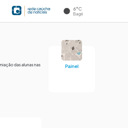
6°C
Bagé
emiação das alunas nas
Painel