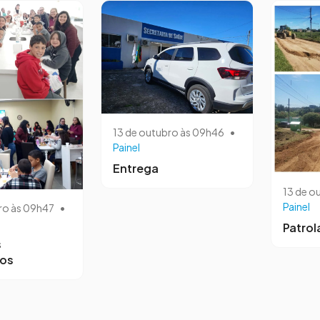
13 de outubro às 09h46
•
Painel
Entrega
13 de o
Painel
ro às 09h47
•
Patro
s
ros