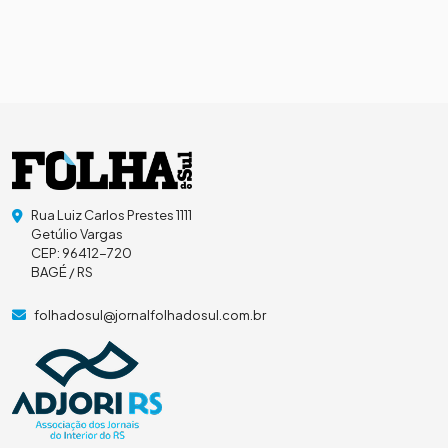
Rua Luiz Carlos Prestes 1111
Getúlio Vargas
CEP: 96412-720
BAGÉ / RS
folhadosul@jornalfolhadosul.com.br