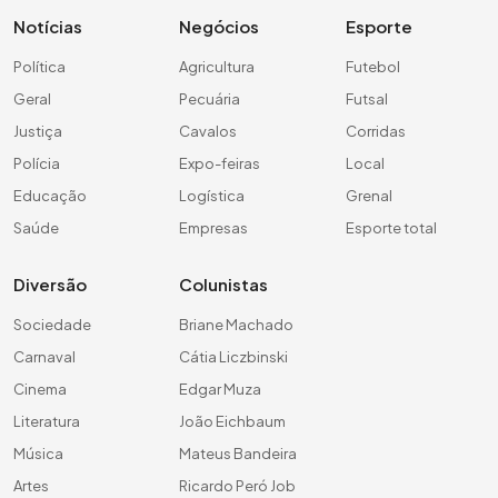
Notícias
Negócios
Esporte
Política
Agricultura
Futebol
Geral
Pecuária
Futsal
Justiça
Cavalos
Corridas
Polícia
Expo-feiras
Local
Educação
Logística
Grenal
Saúde
Empresas
Esporte total
Diversão
Colunistas
Sociedade
Briane Machado
Carnaval
Cátia Liczbinski
Cinema
Edgar Muza
Literatura
João Eichbaum
Música
Mateus Bandeira
Artes
Ricardo Peró Job