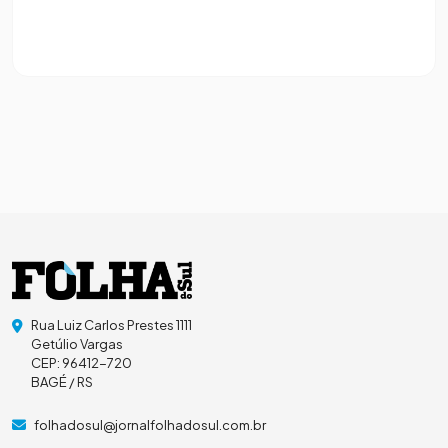
Rua Luiz Carlos Prestes 1111
Getúlio Vargas
CEP: 96412-720
BAGÉ / RS
folhadosul@jornalfolhadosul.com.br