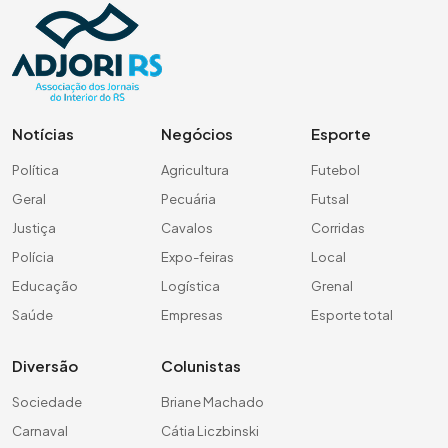
Notícias
Negócios
Esporte
Política
Agricultura
Futebol
Geral
Pecuária
Futsal
Justiça
Cavalos
Corridas
Polícia
Expo-feiras
Local
Educação
Logística
Grenal
Saúde
Empresas
Esporte total
Diversão
Colunistas
Sociedade
Briane Machado
Carnaval
Cátia Liczbinski