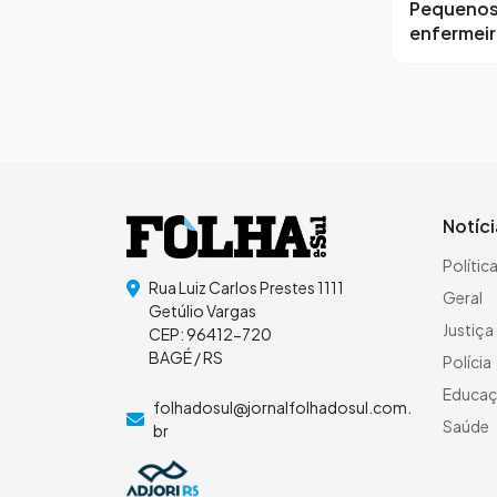
Pequeno
enfermei
Notíc
Polític
Rua Luiz Carlos Prestes 1111
Geral
Getúlio Vargas
Justiça
CEP: 96412-720
BAGÉ / RS
Polícia
Educa
folhadosul@jornalfolhadosul.com.
Saúde
br