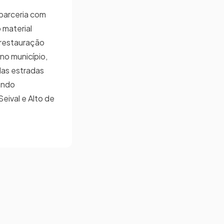
 parceria com
 material
 restauração
no município,
 das estradas
ando
eival e Alto de