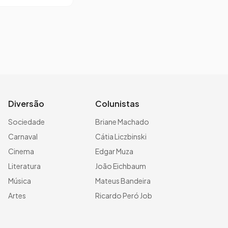
Diversão
Colunistas
Sociedade
Briane Machado
Carnaval
Cátia Liczbinski
Cinema
Edgar Muza
Literatura
João Eichbaum
Música
Mateus Bandeira
Artes
Ricardo Peró Job