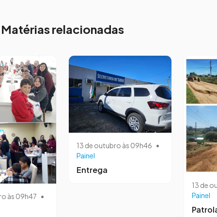
Matérias relacionadas
13 de outubro às 09h46
•
Painel
Entrega
13 de o
Painel
ro às 09h47
•
Patro