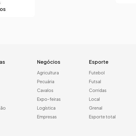
s
ros
ias
Negócios
Esporte
a
Agricultura
Futebol
Pecuária
Futsal
Cavalos
Corridas
Expo-feiras
Local
ção
Logística
Grenal
Empresas
Esporte total