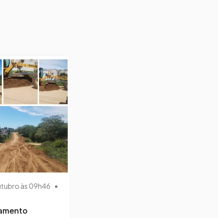
utubro às 09h46
•
lamento