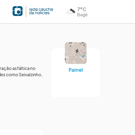
7°C
Bagé
ração asfáltica no
Painel
ades como Seivalzinho,