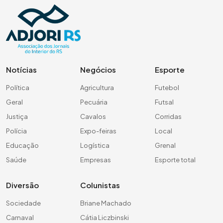
Notícias
Negócios
Esporte
Política
Agricultura
Futebol
Geral
Pecuária
Futsal
Justiça
Cavalos
Corridas
Polícia
Expo-feiras
Local
Educação
Logística
Grenal
Saúde
Empresas
Esporte total
Diversão
Colunistas
Sociedade
Briane Machado
Carnaval
Cátia Liczbinski