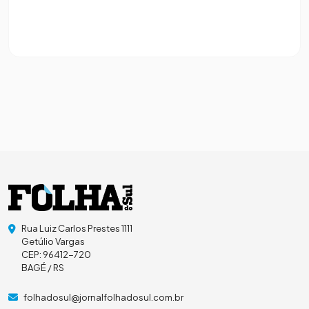
Rua Luiz Carlos Prestes 1111
Getúlio Vargas
CEP: 96412-720
BAGÉ / RS
folhadosul@jornalfolhadosul.com.br