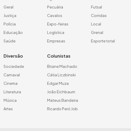
Geral
Pecuária
Futsal
Justiça
Cavalos
Corridas
Polícia
Expo-feiras
Local
Educação
Logística
Grenal
Saúde
Empresas
Esporte total
Diversão
Colunistas
Sociedade
Briane Machado
Carnaval
Cátia Liczbinski
Cinema
Edgar Muza
Literatura
João Eichbaum
Música
Mateus Bandeira
Artes
Ricardo Peró Job