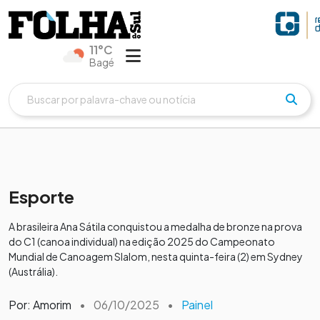
11°C
Bagé
Esporte
A brasileira Ana Sátila conquistou a medalha de bronze na prova
do C1 (canoa individual) na edição 2025 do Campeonato
Mundial de Canoagem Slalom, nesta quinta-feira (2) em Sydney
(Austrália).
Por: Amorim
•
06/10/2025
•
Painel