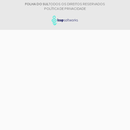
FOLHA DO SUL
TODOS OS DIREITOS RESERVADOS
POLÍTICA DE PRIVACIDADE